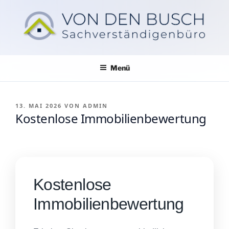
Zum
Inhalt
springen
IMMOBILIEN SEIT 1985
Menü
VERÖFFENTLICHT
13. MAI 2026
VON
ADMIN
Kostenlose Immobilienbewertung
AM
Kostenlose
Immobilienbewertung