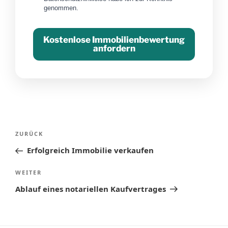
genommen.
Kostenlose Immobilienbewertung
anfordern
Beitragsnavigation
Vorheriger
ZURÜCK
Beitrag
Erfolgreich Immobilie verkaufen
Nächster
WEITER
Beitrag
Ablauf eines notariellen Kaufvertrages